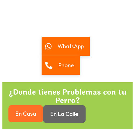
WhatsApp
Phone
¿Donde tienes Problemas con tu
Perro?
En Casa
En La Calle